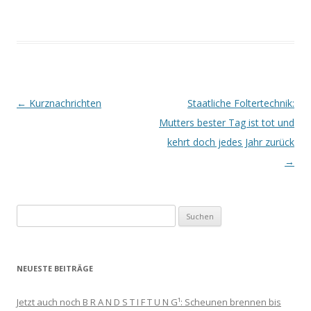
Beitrags-
←
Kurznachrichten
Staatliche Foltertechnik:
Navigation
Mutters bester Tag ist tot und
kehrt doch jedes Jahr zurück
→
Suchen
nach:
NEUESTE BEITRÄGE
Jetzt auch noch B R A N D S T I F T U N G¹: Scheunen brennen bis