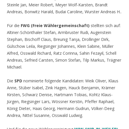
Steinle Jan, Meier Robert, Meyer Wolf-Karsten, Brandt
Andreas, Bonwitz Harald, Budai Caroline, Wurster Andreas H..
Für die
FWG
(Freie Wählergemeinschaft)
stellten sich auf:
Altiner-Schönthaler Stefan, Armbruster Rudi, Augenstein
Stephan, Bischoff Claus, Breunig Tanja, Drollinger Dirk,
Gülschow Leila, Riegsinger Johannes, Klein Sabine, Müller
Alfred, Osswald Richard, Ratz Corinna, Sahin Fezayil, Schell
Andreas, Sefried Carsten, Simon Stefan, Tilp Markus, Trägner
Michael.
Die
SPD
nominierte folgende Kandidaten: Weik Oliver, Klaus
Anne, Stüber Isabel, Zink Hagen, Hauck Benjamin, Krämer
Kirsten, Schwarz Denise, Hartmann Tobias, Kohtz Klaus-
Jürgen, Riegsinger Lars, Wössner Kerstin, Pfeffer Raphael,
König Dieter, Haas Georg, Hermann Gudrun, Völker-Deeg
Andrea, Nittel Susanne, Osswald Ludwig.