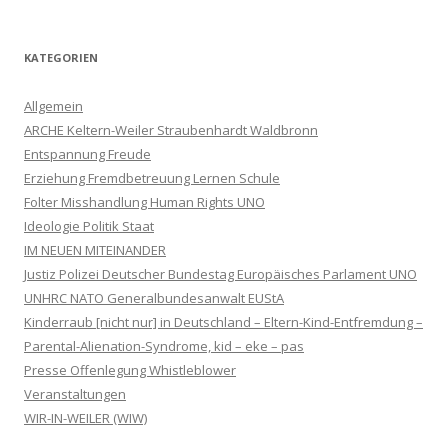
KATEGORIEN
Allgemein
ARCHE Keltern-Weiler Straubenhardt Waldbronn
Entspannung Freude
Erziehung Fremdbetreuung Lernen Schule
Folter Misshandlung Human Rights UNO
Ideologie Politik Staat
IM NEUEN MITEINANDER
Justiz Polizei Deutscher Bundestag Europäisches Parlament UNO
UNHRC NATO Generalbundesanwalt EUStA
Kinderraub [nicht nur] in Deutschland – Eltern-Kind-Entfremdung –
Parental-Alienation-Syndrome, kid – eke – pas
Presse Offenlegung Whistleblower
Veranstaltungen
WIR-IN-WEILER (WIW)