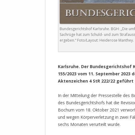
DER EIGENE
ENTFREMDE
STAATLICH 
HEILIGE ZE
Bundesgerichtshof Karlsruhe. BGH: „Die um
BEGINNT !
Sachrüge hat zum Schuld- und zum Strafaus
ergeben.“ Foto/Layout: Heiderose Manthey.
DER SCHNEE
DEUTSCHE 
.
MILITÄR DE
Karlsruhe.
Der Bundesgerichtshof Ka
U.A. IN DI
155/2023 vom 11. September 2023 
DER ARCHE
Aktenzeichen 4 StR 222/22 geführt 
EFFEKTIVE
In der Mitteilung der Pressestelle des B
REFORM DE
des Bundesgerichtshofs hat die Revisio
Bochum vom 18. Oktober 2021 verworfe
KINDERRAUB
und wegen Körperverletzung in zwei Fäl
SCHWERT D
sechs Monaten verurteilt wurde.
REGIERUNG