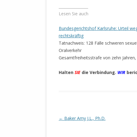
STATUTEN 
________________
A/HRC/43/4
Lesen Sie auch
EIGENE VOLK
Bundesgerichtshof Karlsruhe: Urteil we
OLAF SCHOL
rechtskräftig
AUFGEFORD
Tatnachweis: 128 Fälle schweren sexue
MISSBRÄUC
Oralverkehr
EXKLUSIONS
Gesamtfreiheitsstrafe von zehn Jahren
KANTE ZEI
Halten
SIE
die Verbindung.
WIR
beri
WELTWEITE
WAHREN VE
– EKE – PAS
AUFKLÄRUN
MÖRDERMAIL
MEINE SÖH
Beitrags-
←
Baker Amy J.L., Ph.D.
UND FALK-G
Navigation