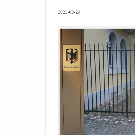
WALDBRONNER SELBSTÄNDIGE
KELTERN V
2023-09-20
ZEICHNENDE
ARCHITEKTUR. KUNST. LEBEGUT
HAUS.
BUNDESMIN
VERTEIDIG
ARCHETELEVISION. ARCHE TV –
TERRITORIA
STUDIO.
FÜHRUNGS
CONCERTS
BUNDESWEH
VERFOLGUN
DABEI. BIOLÄDEN.
JOURNALIST
PROZESSEN
HOLZBAU. KERN-ROSSMANITH.
BÜRGERMEI
ROT. GESCHLOSSENER BEREICH.
GEMEINDER
SONJA ZILL
VOR ORT. MICHEL BRÄU.
DIE WAHRE
MENSCHENR
KID – EKE –