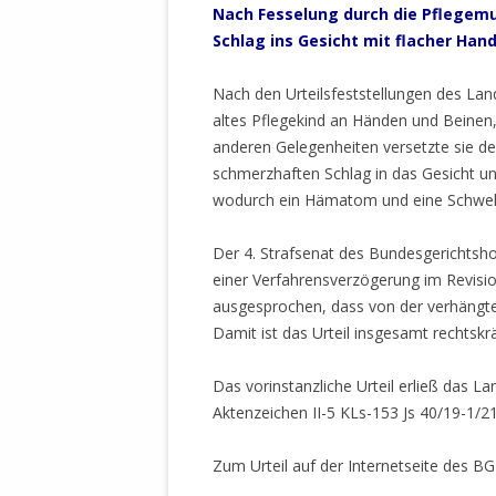
MANTHEY W
Nach
Fesselung durch die Pflegemu
DEUTSCHE M
Schlag ins Gesicht mit flacher Han
SÄMTLICHE
UND MILIT
Nach den Urteilsfeststellungen des Land
DER ALLIIER
altes Pflegekind an Händen und Beinen,
EINSCHREIT
anderen Gelegenheiten versetzte sie d
ÜBERWINDUN
schmerzhaften Schlag in das Gesicht u
PAS
wodurch ein Hämatom und eine Schwel
MELDUNG A
Der 4. Strafsenat des Bundesgerichtsh
JURISTENFA
einer Verfahrensverzögerung im Revisi
LEIPZIG IS
ausgesprochen, dass von der verhängten 
Damit ist das Urteil insgesamt rechtskrä
NOTWEHR 
KRIMINALIT
Das vorinstanzliche Urteil erließ das 
IN WEILER, 
Aktenzeichen II-5 KLs-153 Js 40/19-1/21
DEUTSCHLA
NORDAMER
Zum Urteil auf der Internetseite des B
OLAF SCHO