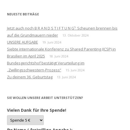
NEUESTE BEITRÄGE
Jetzt auch noch B R A N D S T I F T U N G¹: Scheunen brennen bis
auf die Grundmauern nieder
13. Oktober 2024
UNSERE AUFGABE
19. Juni 2024
Siebte internationale Konferenz zu Shared Parenting (ICSP) in
Brasilien im April 2025
18. Juni 2024
Bundesgerichtshof bestätigt Verurteilung im
„Zwillingsschwestern-Prozess“
15. Juni 2024
Zu deinem 36. Geburtstag
13. Juni 2024
SIE WOLLEN UNSERE ARBEIT UNTERSTÜTZEN?
Vielen Dank für Ihre Spende!
Ihr Name ( freiwillige Angabe ):