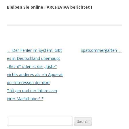
.
Bleiben Sie online ! ARCHEVIVA berichtet !
Beitrags-
←
Der Fehler im System: Gibt
Spätsommergarten
→
Navigation
es in Deutschland überhaupt
„Recht“ oder ist die „Justiz“
nichts anderes als ein Apparat
der Interessen der dort
Tätigen und der Interessen
ihrer Machthaber¹ ?
Suchen
nach: