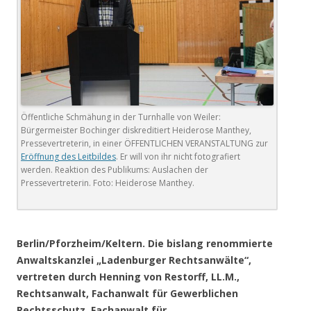
Öffentliche Schmähung in der Turnhalle von Weiler:
Bürgermeister Bochinger diskreditiert Heiderose Manthey,
Pressevertreterin, in einer ÖFFENTLICHEN VERANSTALTUNG zur
Eröffnung des Leitbildes
. Er will von ihr nicht fotografiert
werden. Reaktion des Publikums: Auslachen der
Pressevertreterin. Foto: Heiderose Manthey.
.
Berlin/Pforzheim/Keltern. Die bislang renommierte
Anwaltskanzlei „Ladenburger Rechtsanwälte“,
vertreten durch Henning von Restorff, LL.M.,
Rechtsanwalt, Fachanwalt für Gewerblichen
Rechtsschutz, Fachanwalt für