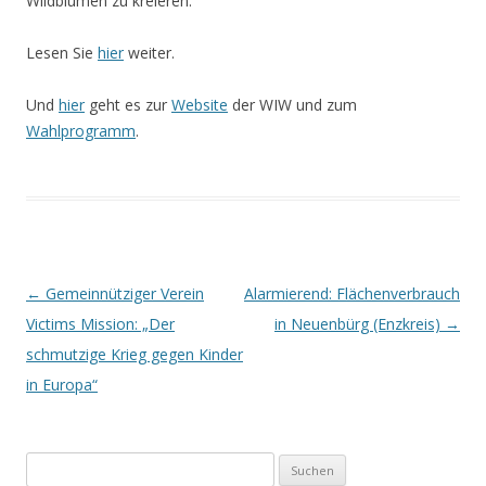
Wildblumen zu kreieren.
Lesen Sie
hier
weiter.
Und
hier
geht es zur
Website
der WIW und zum
Wahlprogramm
.
Beitrags-
←
Gemeinnütziger Verein
Alarmierend: Flächenverbrauch
Navigation
Victims Mission: „Der
in Neuenbürg (Enzkreis)
→
schmutzige Krieg gegen Kinder
in Europa“
Suchen