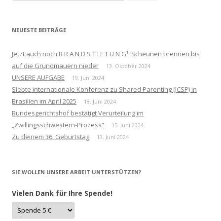
nach:
NEUESTE BEITRÄGE
Jetzt auch noch B R A N D S T I F T U N G¹: Scheunen brennen bis
auf die Grundmauern nieder
13. Oktober 2024
UNSERE AUFGABE
19. Juni 2024
Siebte internationale Konferenz zu Shared Parenting (ICSP) in
Brasilien im April 2025
18. Juni 2024
Bundesgerichtshof bestätigt Verurteilung im
„Zwillingsschwestern-Prozess“
15. Juni 2024
Zu deinem 36. Geburtstag
13. Juni 2024
SIE WOLLEN UNSERE ARBEIT UNTERSTÜTZEN?
Vielen Dank für Ihre Spende!