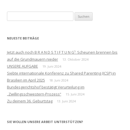
Suchen
nach:
NEUESTE BEITRÄGE
Jetzt auch noch B R A N D S T I F T U N G¹: Scheunen brennen bis
auf die Grundmauern nieder
13. Oktober 2024
UNSERE AUFGABE
19. Juni 2024
Siebte internationale Konferenz zu Shared Parenting (ICSP) in
Brasilien im April 2025
18. Juni 2024
Bundesgerichtshof bestätigt Verurteilung im
„Zwillingsschwestern-Prozess“
15. Juni 2024
Zu deinem 36. Geburtstag
13. Juni 2024
SIE WOLLEN UNSERE ARBEIT UNTERSTÜTZEN?