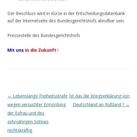
Der Beschluss wird in Kürze in der Entscheidungsdatenbank
auf der Internetseite des Bundesgerichtshofs abrufbar sein.
Pressestelle des Bundesgerichtshofs
Mit uns
in die Zukunft
!
Beitrags-
←
Lebenslange Freiheitsstrafe
Ist das die Kriegserklärung von
Navigation
wegen versuchter Ermordung
Deutschland an Rußland ?
→
der Exfrau und des
zehnjährigen Sohnes
rechtskräftig