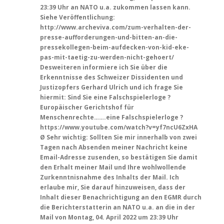
23:39 Uhr an NATO u.a. zukommen lassen kann.
Siehe Veröffentlichung:
http://www.archeviva.com/zum-verhalten-der-
presse-aufforderungen-und-bitten-an-die-
pressekollegen-beim-aufdecken-von-kid-eke-
pas-mit-taetig-zu-werden-nicht-gehoert/
Desweiteren informiere ich Sie über die
Erkenntnisse des Schweizer Dissidenten und
Justizopfers Gerhard Ulrich und ich frage Sie
hiermit: Sind Sie eine Falschspielerloge ?
Europäischer Gerichtshof für
Menschenrechte…….eine Falschspielerloge ?
https://www.youtube.com/watch?v=yf7ncU6ZxHA
Ø
Sehr wichtig: Sollten Sie mir innerhalb von zwei
Tagen nach Absenden meiner Nachricht keine
Email-Adresse zusenden, so bestätigen Sie damit
den Erhalt meiner Mail und Ihre wohlwollende
Zurkenntnisnahme des Inhalts der Mail. Ich
erlaube mir, Sie darauf hinzuweisen, dass der
Inhalt dieser Benachrichtigung an den EGMR durch
die Berichterstatterin an NATO u.a. an die in der
Mail von Montag, 04. April 2022 um 23:39 Uhr