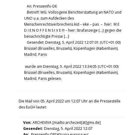
An: Presseinfo-DE
Betreff: WG: Vollzogene Berichterstattung an NATO und
UNO u.a. zum Aufdecken des
Menschenrechtsverbrechens kid – eke – pas – hier: M E
D I E N O F F E N S I V E !!! – hier: Strafanzeige […] gegen die
benachrichtigte Presse […]
Gesendet: Dienstag, 5. April 2022 12:07:01 (UTC+01:00)
Brüssel (Bruxelles, Brussels), Kopenhagen (København),
Madrid, Paris
wurde am Dienstag, 5. April 2022 13:34:05 (UTC+01:00)
Brüssel (Bruxelles, Brussels), Kopenhagen (København),
Madrid, Paris gelesen.
Die Mail von 05. April 2022 um 12:07 Uhr an die Pressestelle
des EuGH lautet:
Von:
ARCHEVIVA [mailto:archezeit[ät]gmx.de]
Gesendet:
Dienstag, 5. April 2022 12:07
An:
‚Presseinfo-DE[ät]curia.europa.eu‘