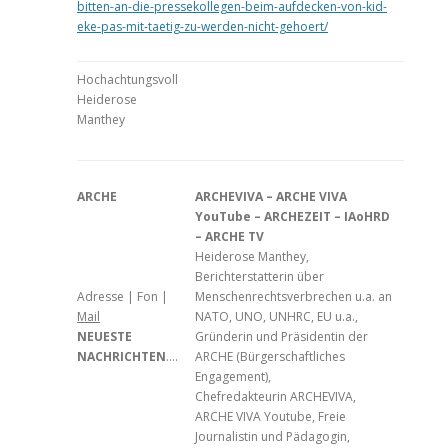
bitten-an-die-pressekollegen-beim-aufdecken-von-kid-
eke-pas-mit-taetig-zu-werden-nicht-gehoert/
Hochachtungsvoll
Heiderose
Manthey
ARCHE
ARCHEVIVA – ARCHE VIVA
YouTube – ARCHEZEIT – IAoHRD
– ARCHE TV
Heiderose Manthey,
Berichterstatterin über
Adresse | Fon |
Menschenrechtsverbrechen u.a. an
Mail
NATO, UNO, UNHRC, EU u.a.,
NEUESTE
Gründerin und Präsidentin der
NACHRICHTEN
….
ARCHE (Bürgerschaftliches
Engagement),
Chefredakteurin ARCHEVIVA,
ARCHE VIVA Youtube, Freie
Journalistin und Pädagogin,