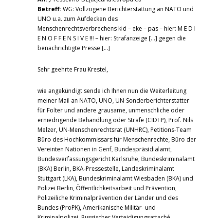
Betreff:
WG: Vollzogene Berichterstattung an NATO und
UNO u.a. zum Aufdecken des
Menschenrechtsverbrechens kid – eke – pas – hier: M E D I
E N O F F E N S I V E !!! – hier: Strafanzeige […] gegen die
benachrichtigte Presse […]
Sehr geehrte Frau Krestel,
wie angekündigt sende ich Ihnen nun die Weiterleitung
meiner Mail an NATO, UNO, UN-Sonderberichterstatter
für Fo
l
ter und andere grausame, unmenschliche oder
erniedrigende Behandlung oder Strafe (CIDTP), Prof. Nils
Melzer, UN-Menschenrechtsrat (UNHRC), Petitions-Team
Büro des Hochkommissars für Menschenrechte, Büro der
Vereinten Nationen in Genf, Bundespräsidialamt,
Bundesverfassungsgericht Karlsruhe, Bundeskriminalamt
(BKA) Berlin, BKA-Pressestelle, Landeskriminalamt
Stuttgart (LKA), Bundeskriminalamt Wiesbaden (BKA) und
Polizei Berlin, Öffentlichkeitsarbeit und Prävention,
Polizeiliche Kriminalprävention der Länder und des
Bundes (ProPK), Amerikanische Militär- und
Kriminalpolizei, Russischer Verteidigungsattaché,