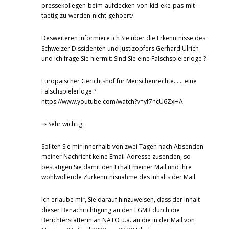
pressekollegen-beim-aufdecken-von-kid-eke-pas-mit-
taetig-zu-werden-nicht-gehoert/
Desweiteren informiere ich Sie über die Erkenntnisse des
Schweizer Dissidenten und Justizopfers Gerhard Ulrich
und ich frage Sie hiermit: Sind Sie eine Falschspielerloge ?
Europäischer Gerichtshof für Menschenrechte…….eine
Falschspielerloge ?
https://www.youtube.com/watch?v=yf7ncU6ZxHA
⇒ Sehr wichtig:
Sollten Sie mir innerhalb von zwei Tagen nach Absenden
meiner Nachricht keine Email-Adresse zusenden, so
bestätigen Sie damit den Erhalt meiner Mail und Ihre
wohlwollende Zurkenntnisnahme des Inhalts der Mail.
Ich erlaube mir, Sie darauf hinzuweisen, dass der Inhalt
dieser Benachrichtigung an den EGMR durch die
Berichterstatterin an NATO u.a. an die in der Mail von