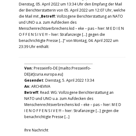
Dienstag, 05. April 2022 um 13:34 Uhr den Empfang der Mail
der Berichterstatterin von 05. April 2022 um 12:07 Uhr, welche
die Mail mit „
Betreff:
Vollzogene Berichterstattung an NATO
und UNO u.a. zum Aufdecken des
Menschenrechtsverbrechens kid – eke – pas – hier: M E D I E N
O F F E N S I V E !!! – hier: Strafanzeige […] gegen die
benachrichtigte Presse […]“ von Montag, 04. April 2022 um
23:39 Uhr enthält:
_____________________________________________
Von:
Presseinfo-DE [mailto:Presseinfo-
DE[ät]curia.europa.eu]
Gesendet:
Dienstag, 5. April 2022 13:34
An:
ARCHEVIVA
Betreff:
Read: WG: Vollzogene Berichterstattung an
NATO und UNO u.a. zum Aufdecken des
Menschenrechtsverbrechens kid – eke – pas – hier: M E D
I E N O F F E N S I V E !!! – hier: Strafanzeige […] gegen die
benachrichtigte Presse […]
Ihre Nachricht