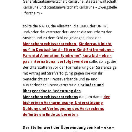
Generalstaatsanwaltschaft Karlsruhe, Staatsanwaltschaft
Karlsruhe und Staatsanwaltschaft Karlsruhe – Zweigstelle
Pforzheim –
sollte die NATO, die Alliierten, die UNO, der UNHRC
und/oder die Vertreter der Länder dieser Erde zu der
Ansicht und zu dem Schluss gelangen, dass das
Menschenrechtsverbrechen „Kinderraub [nicht
nur] in Deutschland – Eltern-Kind-Entfremdung –
Parental Alienation Syndrome“, kurz kid – eke –
pas, international verfolgt werden
solle, so legt die
Berichterstatterin vor der Formulierung der Strafanzeige
mit Antrag auf Strafverfolgung gegen die von ihr
benachrichtigen Presseverbände und in- und
ausländischen Pressevertreter die
primäre und
übergeordnete Bedeutung des
Menschenrechtsverbrechens
dar, um damit
der
bisherigen Verharmlosung, Unterstützung,
Duldung und Verleugnung des Verbrechens
definitiv ein Ende zu bereiten
.
Der Stellenwert der Überwindung von kid – eke –