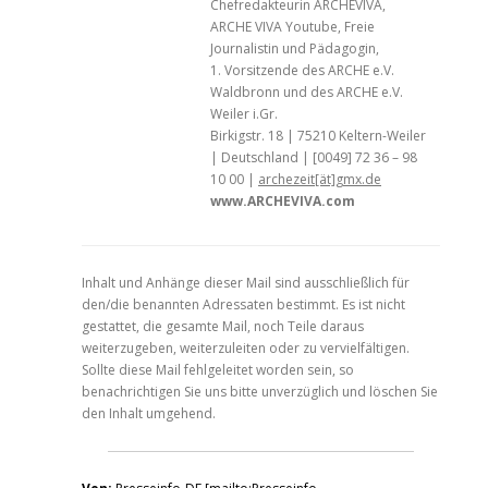
Chefredakteurin ARCHEVIVA,
ARCHE VIVA Youtube, Freie
Journalistin und Pädagogin,
1. Vorsitzende des ARCHE e.V.
Waldbronn und des ARCHE e.V.
Weiler i.Gr.
Birkigstr. 18 | 75210 Keltern-Weiler
| Deutschland | [0049] 72 36 – 98
10 00 |
archezeit[ät]gmx.de
www.ARCHEVIVA.com
Inhalt und Anhänge dieser Mail sind ausschließlich für
den/die benannten Adressaten bestimmt. Es ist nicht
gestattet, die gesamte Mail, noch Teile daraus
weiterzugeben, weiterzuleiten oder zu vervielfältigen.
Sollte diese Mail fehlgeleitet worden sein, so
benachrichtigen Sie uns bitte unverzüglich und löschen Sie
den Inhalt umgehend.