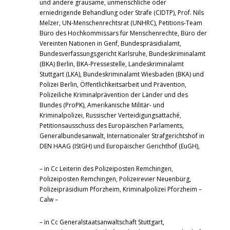
und andere grausame, unmenschliche oder
erniedrigende Behandlung oder Strafe (CIDTP), Prof. Nils
Melzer, UN-Menschenrechtsrat (UNHRC), Petitions-Team
Büro des Hochkommissars für Menschenrechte, Büro der
Vereinten Nationen in Genf, Bundespräsidialamt,
Bundesverfassungsgericht Karlsruhe, Bundeskriminalamt
(BKA) Berlin, BKA-Pressestelle, Landeskriminalamt
Stuttgart (LKA), Bundeskriminalamt Wiesbaden (BKA) und
Polizei Berlin, Öffentlichkeitsarbeit und Prävention,
Polizeiliche Kriminalprävention der Länder und des
Bundes (ProPK), Amerikanische Militär- und
Kriminalpolizei, Russischer Verteidigungsattaché,
Petitionsausschuss des Europäischen Parlaments,
Generalbundesanwalt, Internationaler Strafgerichtshof in
DEN HAAG (IStGH) und Europäischer Gerichthof (EuGH),
– in Cc Leiterin des Polizeiposten Remchingen,
Polizeiposten Remchingen, Polizeirevier Neuenbürg,
Polizeipräsidium Pforzheim, Kriminalpolizei Pforzheim –
Calw –
– in Cc Generalstaatsanwaltschaft Stuttgart,