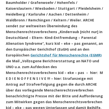
Baumholder / Grafenwoehr / Hohenfels /
Kaiserslautern / Wiesbaden / Stuttgart / Pleidelsheim /
Heidelberg / Karlsruhe / Aachen / Dettenheim /
Waldbronn / Remchingen / Keltern / Weiler
. ARCHE
sendet zur weltweiten Überwindung des
Menschenrechtsverbrechens „Kinderraub [nicht nur] in
Deutschland – Eltern- Kind-Entfremdung – Parental
Alienation Syndrome“, kurz kid – eke – pas genannt, an
den Europäischer Gerichthof (EuGH) und an den
Europäischen
Gerichtshof für Menschenrechte (EGMR)
die Mail „Vollzogene Berichterstattung an NATO und
UNO u.a. zum Aufdecken des
Menschenrechtsverbrechens kid – eke – pas – hier: M
E D I E N O F F E N S I V E !!! – hier: Strafanzeige mit
Antrag auf Strafverfolgung gegen die durch ARCHE
über das vorliegende Menschenrechtsverbrechen
benachrichtigte Presse mit der Bitte und Aufforderung
zum Mitwirken gegen das Menschenrechtsverbrechen
kid – eke – pas wegen Unterlassen und damit Beihilfe,