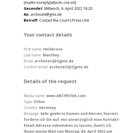
[mailto:noreply[ät]echr.coe.int]
Gesendet:
Mittwoch, 6. April 2022 18:20
An:
archezeit@gmx.de
Betreff:
Contact the Court’s Press Unit
Your contact details
First name:
Heiderose
Last name:
Manthey
Email:
archezeit[ät]gmx.de
Confirm email:
archezeit[ät]gmx.de
Details of the request
Media name:
www.ARCHEVIVA.com
Type:
Other
Country:
Germany
Message:
Sehr geehrte Damen und Herren, hiermit
fordere ich Sie auf, mir unverzüglich eine Kontakt-
Email-Adresse zukommen zu lassen, damit ich
Ihnen meine Mail von Montag, 04. April 2022 um