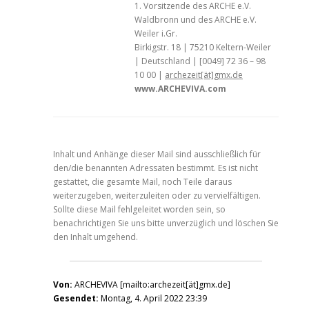
1. Vorsitzende des ARCHE e.V.
Waldbronn und des ARCHE e.V.
Weiler i.Gr.
Birkigstr. 18 | 75210 Keltern-Weiler
| Deutschland | [0049] 72 36 – 98
10 00 |
archezeit[ät]gmx.de
www.ARCHEVIVA.com
Inhalt und Anhänge dieser Mail sind ausschließlich für
den/die benannten Adressaten bestimmt. Es ist nicht
gestattet, die gesamte Mail, noch Teile daraus
weiterzugeben, weiterzuleiten oder zu vervielfältigen.
Sollte diese Mail fehlgeleitet worden sein, so
benachrichtigen Sie uns bitte unverzüglich und löschen Sie
den Inhalt umgehend.
Von:
ARCHEVIVA [mailto:archezeit[ät]gmx.de]
Gesendet:
Montag, 4. April 2022 23:39