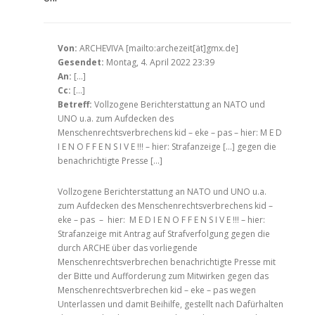
Von:
ARCHEVIVA [mailto:archezeit[ät]gmx.de]
Gesendet:
Montag, 4. April 2022 23:39
An:
[…]
Cc:
[…]
Betreff:
Vollzogene Berichterstattung an NATO und
UNO u.a. zum Aufdecken des
Menschenrechtsverbrechens kid – eke – pas – hier: M E D
I E N O F F E N S I V E !!! – hier: Strafanzeige […] gegen die
benachrichtigte Presse […]
Vollzogene Berichterstattung an NATO und UNO u.a.
zum Aufdecken des Menschenrechtsverbrechens kid –
eke – pas – hier: M E D I E N O F F E N S I V E !!! – hier:
Strafanzeige mit Antrag auf Strafverfolgung gegen die
durch ARCHE über das vorliegende
Menschenrechtsverbrechen benachrichtigte Presse mit
der Bitte und Aufforderung zum Mitwirken gegen das
Menschenrechtsverbrechen kid – eke – pas wegen
Unterlassen und damit Beihilfe, gestellt nach Dafürhalten