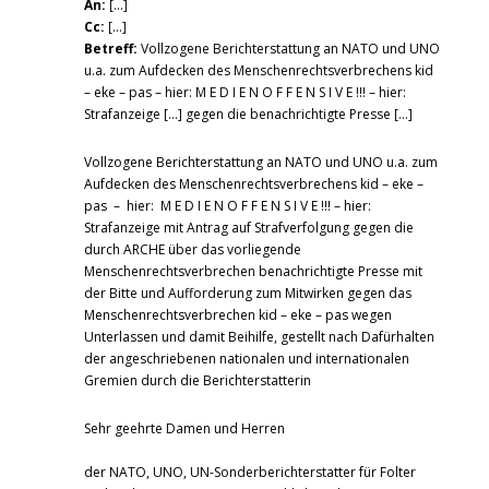
An:
[…]
Cc:
[…]
Betreff:
Vollzogene Berichterstattung an NATO und UNO
u.a. zum Aufdecken des Menschenrechtsverbrechens kid
– eke – pas – hier: M E D I E N O F F E N S I V E !!! – hier:
Strafanzeige […] gegen die benachrichtigte Presse […]
Vollzogene Berichterstattung an NATO und UNO u.a. zum
Aufdecken des Menschenrechtsverbrechens kid – eke –
pas – hier: M E D I E N O F F E N S I V E !!! – hier:
Strafanzeige mit Antrag auf Strafverfolgung gegen die
durch ARCHE über das vorliegende
Menschenrechtsverbrechen benachrichtigte Presse mit
der Bitte und Aufforderung zum Mitwirken gegen das
Menschenrechtsverbrechen kid – eke – pas wegen
Unterlassen und damit Beihilfe, gestellt nach Dafürhalten
der angeschriebenen nationalen und internationalen
Gremien durch die Berichterstatterin
Sehr geehrte Damen und Herren
der NATO, UNO, UN-Sonderberichterstatter für Folter