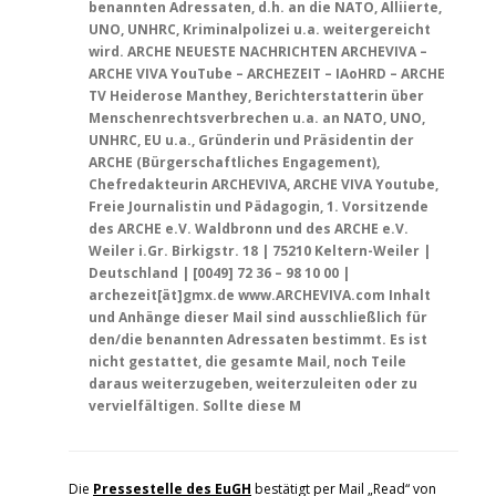
benannten Adressaten, d.h. an die NATO, Alliierte,
UNO, UNHRC, Kriminalpolizei u.a. weitergereicht
wird. ARCHE NEUESTE NACHRICHTEN ARCHEVIVA –
ARCHE VIVA YouTube – ARCHEZEIT – IAoHRD – ARCHE
TV Heiderose Manthey, Berichterstatterin über
Menschenrechtsverbrechen u.a. an NATO, UNO,
UNHRC, EU u.a., Gründerin und Präsidentin der
ARCHE (Bürgerschaftliches Engagement),
Chefredakteurin ARCHEVIVA, ARCHE VIVA Youtube,
Freie Journalistin und Pädagogin, 1. Vorsitzende
des ARCHE e.V. Waldbronn und des ARCHE e.V.
Weiler i.Gr. Birkigstr. 18 | 75210 Keltern-Weiler |
Deutschland | [0049] 72 36 – 98 10 00 |
archezeit[ät]gmx.de www.ARCHEVIVA.com Inhalt
und Anhänge dieser Mail sind ausschließlich für
den/die benannten Adressaten bestimmt. Es ist
nicht gestattet, die gesamte Mail, noch Teile
daraus weiterzugeben, weiterzuleiten oder zu
vervielfältigen. Sollte diese M
Die
Pressestelle des EuGH
bestätigt per Mail „Read“ von