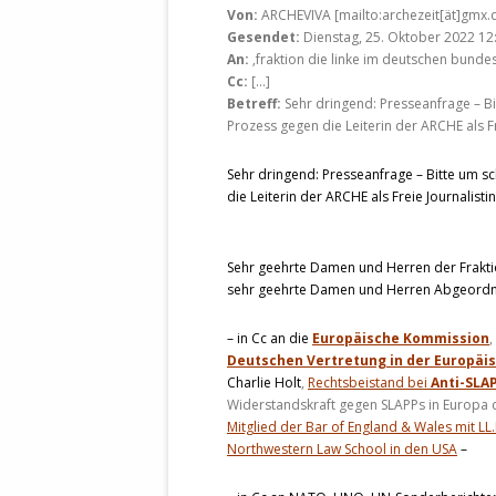
Von:
ARCHEVIVA [mailto:archezeit[ät]gmx.
STATUTEN 
Gesendet:
Dienstag, 25. Oktober 2022 12
A/HRC/43/4
An:
‚fraktion die linke im deutschen bunde
EIGENE VOLK
Cc:
[…]
Betreff:
Sehr dringend: Presseanfrage – B
OLAF SCHOL
Prozess gegen die Leiterin der ARCHE als Fr
AUFGEFORD
MISSBRÄUC
Sehr dringend: Presseanfrage – Bitte um 
EXKLUSIONS
die Leiterin der ARCHE als Freie Journalistin
KANTE ZEI
Sehr geehrte Damen und Herren der Frakti
WELTWEITE
sehr geehrte Damen und Herren Abgeordn
WAHREN VE
– EKE – PAS
– in Cc an die
Europäische Kommission
,
AUFKLÄRUN
Deutschen Vertretung in der Europä
MÖRDERMAIL
Charlie Holt
,
Rechtsbeistand bei
Anti-SLA
MEINE SÖH
Widerstandskraft gegen SLAPPs in Europa 
Mitglied der Bar of England & Wales mit L
UND FALK-G
Northwestern Law School in den USA
–