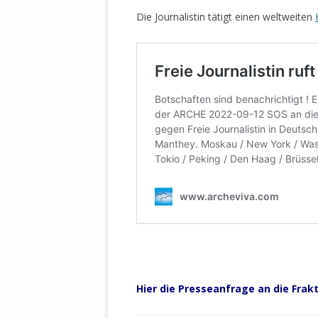
MANTHEY W
Die Journalistin tätigt einen weltweiten
DEUTSCHE M
SÄMTLICHE
UND MILIT
DER ALLIIER
EINSCHREIT
ÜBERWINDUN
PAS
MELDUNG A
JURISTENFA
LEIPZIG IS
NOTWEHR 
KRIMINALIT
IN WEILER, 
DEUTSCHLA
NORDAMER
Hier
die Presseanfrage an die Frakt
OLAF SCHO