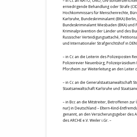
– in Cc an NATO, UNO, UN-Sonderberichter
erniedrigende Behandlung oder Strafe (CI
Hochkommissars für Menschenrechte, Büro 
Karlsruhe, Bundeskriminalamt (BKA) Berlin,
Bundeskriminalamt Wiesbaden (BKA) und Poli
Kriminalprävention der Länder und des Bund
Russischer Verteidigungsattaché, Petitio
und Internationaler Strafgerichtshof in DE
– in Cc an die Leiterin des Polizeiposten 
Polizeirevier Neuenbürg, Polizeipräsidium 
Pforzheim zur Weiterleitung an den Leiter 
– in Cc an die Generalstaatsanwaltschaft St
Staatsanwaltschaft Karlsruhe und Staatsanw
– in Bcc an die Mitstreiter, Betroffenen 
nur] in Deutschland – Eltern-Kind-Entfremdu
genannt, an den Versicherungsgeber des A
des ARCHE e.V. Weiler i.Gr. –