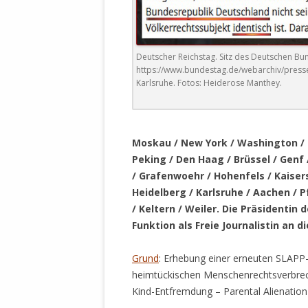
DER EIGENE
ENTFREMDE
STAATLICH 
HEILIGE ZE
Deutscher Reichstag. Sitz des Deutschen Bu
https://www.bundestag.de/webarchiv/press
BEGINNT !
Karlsruhe. Fotos: Heiderose Manthey.
DER SCHNEE
.
DEUTSCHE 
Moskau / New York / Washington / C
MILITÄR DE
Peking / Den Haag / Brüssel / Genf 
U.A. IN DI
/ Grafenwoehr / Hohenfels / Kaisers
DER ARCHE
Heidelberg / Karlsruhe / Aachen /
EFFEKTIVE
/ Keltern / Weiler
. Die Präsidentin
REFORM DE
Funktion als Freie Journalistin an di
KINDERRAUB
Grund
: Erhebung einer erneuten SLAPP-
SCHWERT D
heimtückischen Menschenrechtsverbreche
REGIERUNG
Kind-Entfremdung – Parental Alienation