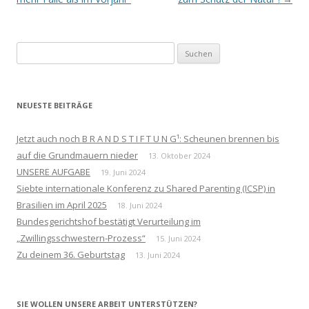
Suchen
nach:
NEUESTE BEITRÄGE
Jetzt auch noch B R A N D S T I F T U N G¹: Scheunen brennen bis
auf die Grundmauern nieder
13. Oktober 2024
UNSERE AUFGABE
19. Juni 2024
Siebte internationale Konferenz zu Shared Parenting (ICSP) in
Brasilien im April 2025
18. Juni 2024
Bundesgerichtshof bestätigt Verurteilung im
„Zwillingsschwestern-Prozess“
15. Juni 2024
Zu deinem 36. Geburtstag
13. Juni 2024
SIE WOLLEN UNSERE ARBEIT UNTERSTÜTZEN?