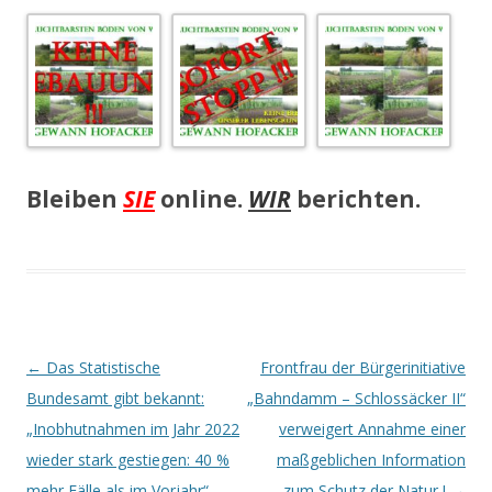
Bleiben
SIE
online.
WIR
berichten.
Beitrags-
←
Das Statistische
Frontfrau der Bürgerinitiative
Navigation
Bundesamt gibt bekannt:
„Bahndamm – Schlossäcker II“
„Inobhutnahmen im Jahr 2022
verweigert Annahme einer
wieder stark gestiegen: 40 %
maßgeblichen Information
mehr Fälle als im Vorjahr“
zum Schutz der Natur !
→