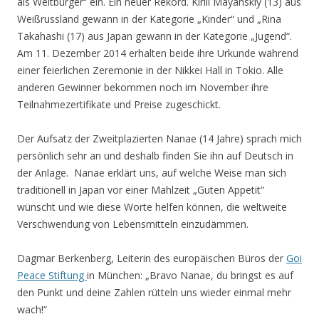
als Weltbürger“ ein. Ein neuer Rekord. Kirill Mayanskiy (13) aus
Weißrussland gewann in der Kategorie „Kinder“ und „Rina
Takahashi (17) aus Japan gewann in der Kategorie „Jugend“.
Am 11. Dezember 2014 erhalten beide ihre Urkunde während
einer feierlichen Zeremonie in der Nikkei Hall in Tokio. Alle
anderen Gewinner bekommen noch im November ihre
Teilnahmezertifikate und Preise zugeschickt.
Der Aufsatz der Zweitplazierten Nanae (14 Jahre) sprach mich
persönlich sehr an und deshalb finden Sie ihn auf Deutsch in
der Anlage. Nanae erklärt uns, auf welche Weise man sich
traditionell in Japan vor einer Mahlzeit „Guten Appetit“
wünscht und wie diese Worte helfen können, die weltweite
Verschwendung von Lebensmitteln einzudämmen.
Dagmar Berkenberg, Leiterin des europäischen Büros der
Goi
Peace Stiftung
in München: „Bravo Nanae, du bringst es auf
den Punkt und deine Zahlen rütteln uns wieder einmal mehr
wach!“