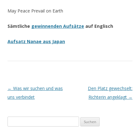
May Peace Prevail on Earth
Sämtliche
gewinnenden Aufsätze
auf Englisch
Aufsatz Nanae aus Japan
Beitrags-
←
Was wir suchen und was
Den Platz gewechselt:
Navigation
uns verbindet
Richterin angeklagt
→
Suchen
nach: