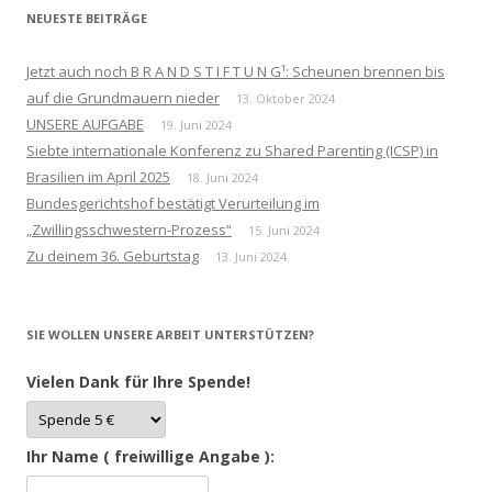
NEUESTE BEITRÄGE
Jetzt auch noch B R A N D S T I F T U N G¹: Scheunen brennen bis
auf die Grundmauern nieder
13. Oktober 2024
UNSERE AUFGABE
19. Juni 2024
Siebte internationale Konferenz zu Shared Parenting (ICSP) in
Brasilien im April 2025
18. Juni 2024
Bundesgerichtshof bestätigt Verurteilung im
„Zwillingsschwestern-Prozess“
15. Juni 2024
Zu deinem 36. Geburtstag
13. Juni 2024
SIE WOLLEN UNSERE ARBEIT UNTERSTÜTZEN?
Vielen Dank für Ihre Spende!
Ihr Name ( freiwillige Angabe ):