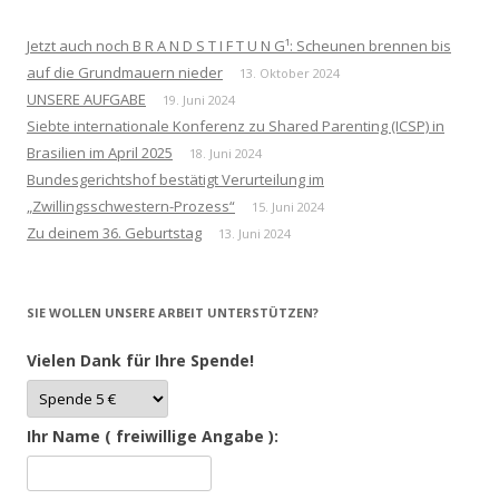
Jetzt auch noch B R A N D S T I F T U N G¹: Scheunen brennen bis
auf die Grundmauern nieder
13. Oktober 2024
UNSERE AUFGABE
19. Juni 2024
Siebte internationale Konferenz zu Shared Parenting (ICSP) in
Brasilien im April 2025
18. Juni 2024
Bundesgerichtshof bestätigt Verurteilung im
„Zwillingsschwestern-Prozess“
15. Juni 2024
Zu deinem 36. Geburtstag
13. Juni 2024
SIE WOLLEN UNSERE ARBEIT UNTERSTÜTZEN?
Vielen Dank für Ihre Spende!
Ihr Name ( freiwillige Angabe ):