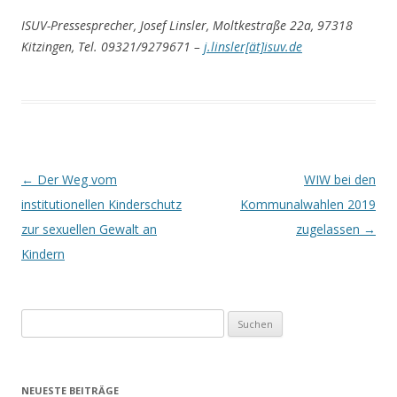
ISUV-Pressesprecher, Josef Linsler, Moltkestraße 22a, 97318
Kitzingen, Tel. 09321/9279671 –
j.linsler[ät]isuv.de
Beitrags-
←
Der Weg vom
WIW bei den
Navigation
institutionellen Kinderschutz
Kommunalwahlen 2019
zur sexuellen Gewalt an
zugelassen
→
Kindern
Suchen
nach:
NEUESTE BEITRÄGE