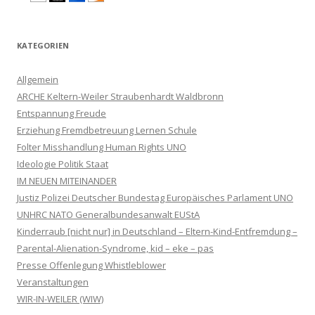
KATEGORIEN
Allgemein
ARCHE Keltern-Weiler Straubenhardt Waldbronn
Entspannung Freude
Erziehung Fremdbetreuung Lernen Schule
Folter Misshandlung Human Rights UNO
Ideologie Politik Staat
IM NEUEN MITEINANDER
Justiz Polizei Deutscher Bundestag Europäisches Parlament UNO
UNHRC NATO Generalbundesanwalt EUStA
Kinderraub [nicht nur] in Deutschland – Eltern-Kind-Entfremdung –
Parental-Alienation-Syndrome, kid – eke – pas
Presse Offenlegung Whistleblower
Veranstaltungen
WIR-IN-WEILER (WIW)