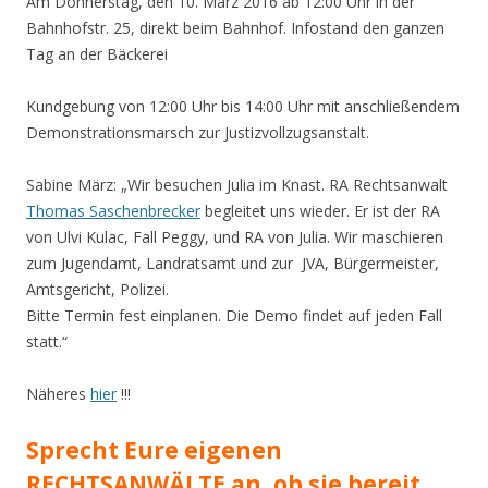
Am Donnerstag, den 10. März 2016 ab 12:00 Uhr in der
Bahnhofstr. 25, direkt beim Bahnhof. Infostand den ganzen
Tag an der Bäckerei
Kundgebung von 12:00 Uhr bis 14:00 Uhr mit anschließendem
Demonstrationsmarsch zur Justizvollzugsanstalt.
Sabine März: „Wir besuchen Julia im Knast. RA Rechtsanwalt
Thomas Saschenbrecker
begleitet uns wieder. Er ist der RA
von Ulvi Kulac, Fall Peggy, und RA von Julia. Wir maschieren
zum Jugendamt, Landratsamt und zur JVA, Bürgermeister,
Amtsgericht, Polizei.
Bitte Termin fest einplanen. Die Demo findet auf jeden Fall
statt.“
Näheres
hier
!!!
Sprecht Eure eigenen
RECHTSANWÄLTE an, ob sie bereit