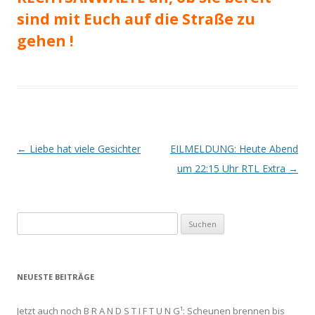
sind mit Euch auf die Straße zu
gehen !
Beitrags-
←
Liebe hat viele Gesichter
EILMELDUNG: Heute Abend
Navigation
um 22:15 Uhr RTL Extra
→
Suchen
nach:
NEUESTE BEITRÄGE
Jetzt auch noch B R A N D S T I F T U N G¹: Scheunen brennen bis