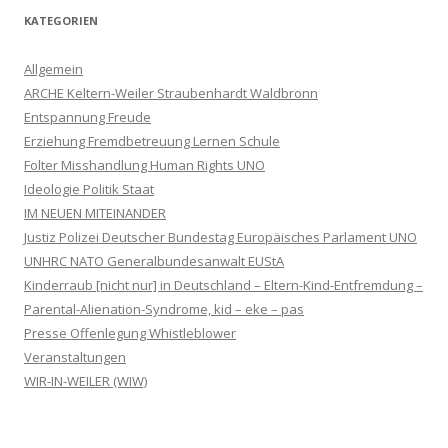
KATEGORIEN
Allgemein
ARCHE Keltern-Weiler Straubenhardt Waldbronn
Entspannung Freude
Erziehung Fremdbetreuung Lernen Schule
Folter Misshandlung Human Rights UNO
Ideologie Politik Staat
IM NEUEN MITEINANDER
Justiz Polizei Deutscher Bundestag Europäisches Parlament UNO
UNHRC NATO Generalbundesanwalt EUStA
Kinderraub [nicht nur] in Deutschland – Eltern-Kind-Entfremdung –
Parental-Alienation-Syndrome, kid – eke – pas
Presse Offenlegung Whistleblower
Veranstaltungen
WIR-IN-WEILER (WIW)