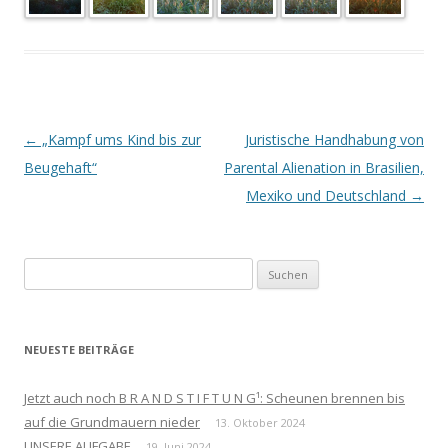
Beitrags-
←
„Kampf ums Kind bis zur
Juristische Handhabung von
Navigation
Beugehaft“
Parental Alienation in Brasilien,
Mexiko und Deutschland
→
Suchen
nach:
NEUESTE BEITRÄGE
Jetzt auch noch B R A N D S T I F T U N G¹: Scheunen brennen bis
auf die Grundmauern nieder
13. Oktober 2024
UNSERE AUFGABE
19. Juni 2024