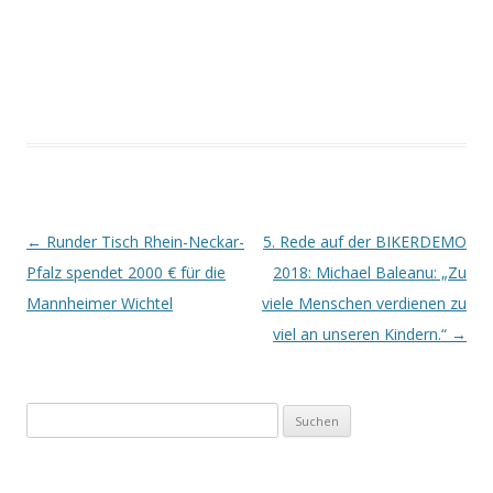
Beitrags-
←
Runder Tisch Rhein-Neckar-
5. Rede auf der BIKERDEMO
Navigation
Pfalz spendet 2000 € für die
2018: Michael Baleanu: „Zu
Mannheimer Wichtel
viele Menschen verdienen zu
viel an unseren Kindern.“
→
Suchen
nach: