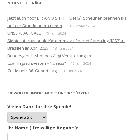
NEUESTE BEITRÄGE
Jetzt auch noch B R A N D S T I F T U N G¹: Scheunen brennen bis
auf die Grundmauern nieder
13. Oktober 2024
UNSERE AUFGABE
19. Juni 2024
Siebte internationale Konferenz zu Shared Parenting (ICSP) in
Brasilien im April 2025
18. Juni 2024
Bundesgerichtshof bestätigt Verurteilung im
„Zwillingsschwestern-Prozess“
15. Juni 2024
Zu deinem 36. Geburtstag
13. Juni 2024
SIE WOLLEN UNSERE ARBEIT UNTERSTÜTZEN?
Vielen Dank für Ihre Spende!
Ihr Name ( freiwillige Angabe ):