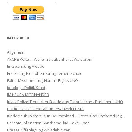
KATEGORIEN
Allgemein
ARCHE Keltern-Weiler Straubenhardt Waldbronn
Entspannung Freude
Erziehung Fremdbetreuung Lernen Schule
Folter Misshandlung Human Rights UNO
Ideologie Politik Staat
IM NEUEN MITEINANDER
Justiz Polizei Deutscher Bundestag Europäisches Parlament UNO
UNHRC NATO Generalbundesanwalt EUStA
Kinderraub [nicht nur] in Deutschland – Eltern-Kind-Entfremdung –
Parental-Alienation-Syndrome, kid – eke – pas
Presse Offenlegung Whistleblower