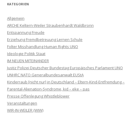
KATEGORIEN
Allgemein
ARCHE Keltern-Weiler Straubenhardt Waldbronn
Entspannung Freude
Erziehung Fremdbetreuung Lernen Schule
Folter Misshandlung Human Rights UNO
Ideologie Politik Staat
IM NEUEN MITEINANDER
Justiz Polizei Deutscher Bundestag Europäisches Parlament UNO
UNHRC NATO Generalbundesanwalt EUStA
Kinderraub [nicht nur] in Deutschland – Eltern-Kind-Entfremdung –
Parental-Alienation-Syndrome, kid – eke – pas
Presse Offenlegung Whistleblower
Veranstaltungen
WIR-IN-WEILER (WIW)