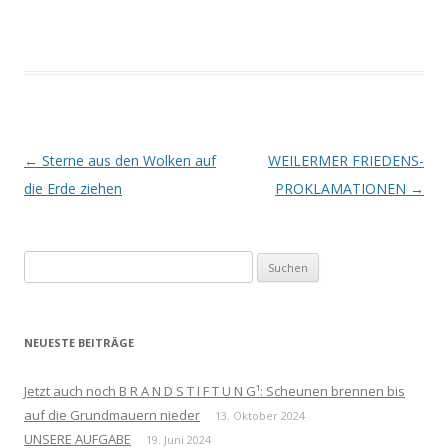
Beitrags-
←
Sterne aus den Wolken auf
WEILERMER FRIEDENS-
Navigation
die Erde ziehen
PROKLAMATIONEN
→
Suchen
nach:
NEUESTE BEITRÄGE
Jetzt auch noch B R A N D S T I F T U N G¹: Scheunen brennen bis
auf die Grundmauern nieder
13. Oktober 2024
UNSERE AUFGABE
19. Juni 2024