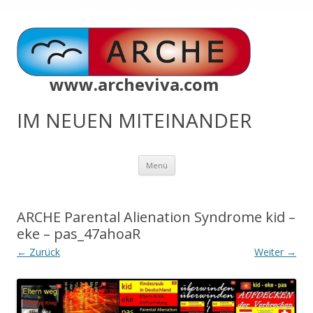
www.archeviva.com
IM NEUEN MITEINANDER
Zum
Menü
Inhalt
springen
ARCHE Parental Alienation Syndrome kid –
eke – pas_47ahoaR
← Zurück
Weiter →